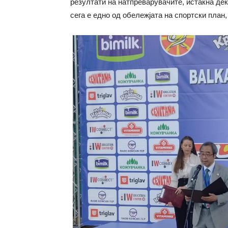
резултати на натпреварувачите, истакна дек
сега е едно од обележјата на спортски план,