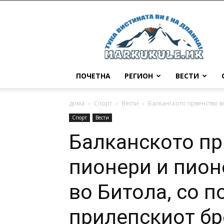
Маркукуле
ПОЧЕТНА
РЕГИОН
ВЕСТИ
дома
Спорт
Вести
Балканското првенство во
Спорт
Вести
Балканското пр
пионери и пион
во Битола, со 
прилепскиот бр