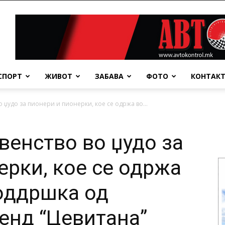
СПОРТ
ЖИВОТ
ЗАБАВА
ФОТО
КОНТАК
 џудо за пионери и пионерки, кое се одржа во...
венство во џудо за
ерки, кое се одржа
поддршка од
енд “Цевитана”