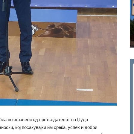
беа поздравени од претседателот на Џудо
оски, кој посакувајќи им среќа, успех и добри