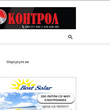
Т
Маркукуле.мк