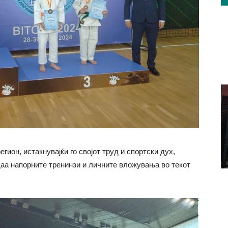
ион, истакнувајќи го својот труд и спортски дух,
даа напорните тренинзи и личните вложувања во текот