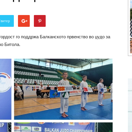
Твитер
гордост го поддржа Балканското првенство во џудо за
во Битола.