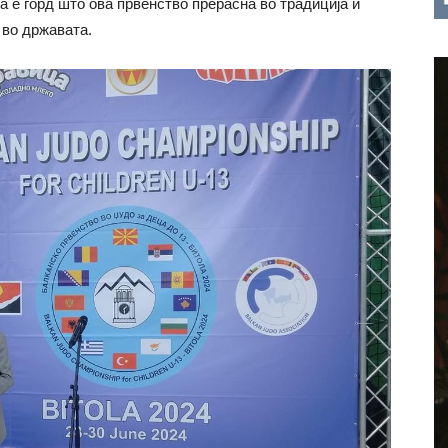
а е горд што ова првенство прерасна во традиција и
 во државата.