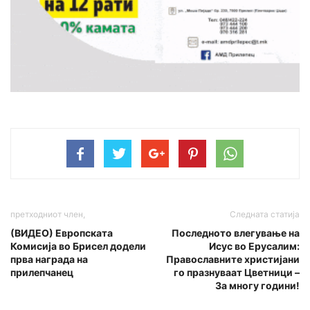
претходниот член,
Следната статија
(ВИДЕО) Европската
Последното влегување на
Комисија во Брисел додели
Исус во Ерусалим:
прва награда на
Православните христијани
прилепчанец
го празнуваат Цветници –
За многу години!