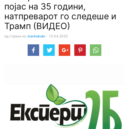
појас на 35 години,
натпреварот го следеше и
Трамп (ВИДЕО)
од страна на
markukule
-
13.04.2025