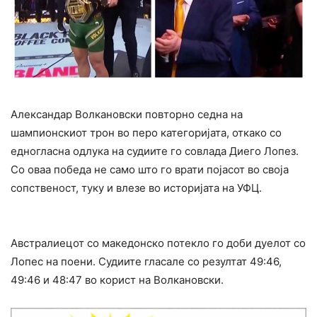
Александар Волкановски повторно седна на
шампионскиот трон во перо категоријата, откако со
едногласна одлука на судиите го совлада Диего Лопез.
Со оваа победа не само што го врати појасот во своја
сопственост, туку и влезе во историјата на УФЦ.
Австралиецот со македонско потекло го доби дуелот со
Лопес на поени. Судиите гласале со резултат 49:46,
49:46 и 48:47 во корист на Волкановски.