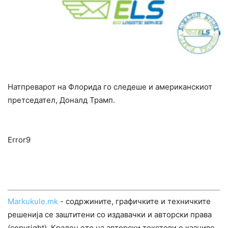
Натпреварот на Флорида го следеше и американскиот
претседател, Доналд Трамп.
Error9
Markukule.mk
- содржините, графичките и техничките
решенија се заштитени со издавачки и авторски права
(copyright). Крадењето на авторски текстови е казниво