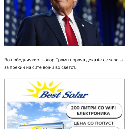
Во победничкиот говор Трамп порача дека ќе се залага
за прекин на сите војни во светот.