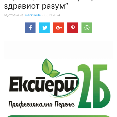
здравиот разум”
од страна на
markukule
-
06.11.2024