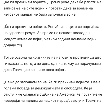
„Ќе ги прекинам војните“, Трамп рече дека ќе работи на
запирање на сите војни и потсети дека за време на
неговиот мандат не била започната војна.
„Ќе ги прекинам војните. Републиканците се партијата
на здравиот разум. За време на нашиот последен
мандат немавме војни, четири години немавме војни.
додаде тој.
Тој се осврна на критиките на неговите противници што
ги кажаа за него, а во една од нив токму се порачуваше
дека Трамп „ќе започне нова војна“.
„Нема да започнам војна, ќе ги прекинам војните. Ова е
голема победа за демократијата и слободата. Ќе ја
отклучиме славната судбина на Америка, ќе постигнеме
неверојатна иднина за нашиот народ“, заклучи Трамп на