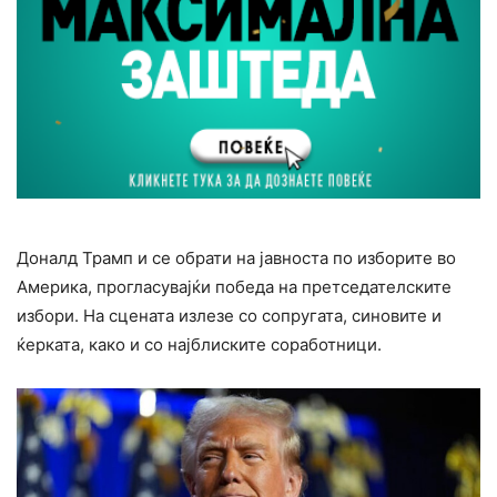
Доналд Трамп и се обрати на јавноста по изборите во
Америка, прогласувајќи победа на претседателските
избори. На сцената излезе со сопругата, синовите и
ќерката, како и со најблиските соработници.