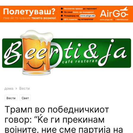
дома
Вести
Вести
Свет
Tрамп во победничкиот
говор: “Ќе ги прекинам
војните, ние сме партија на