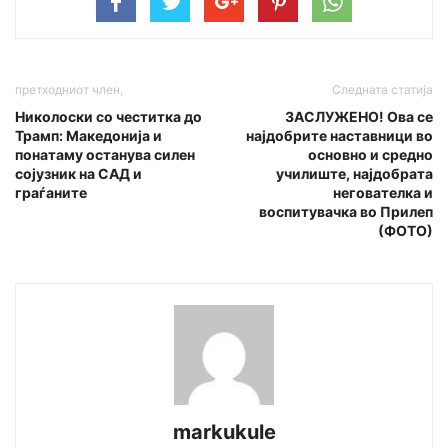
претходниот член,
Следната статија
Николоски со честитка до
ЗАСЛУЖЕНО! Ова се
Трамп: Македонија и
најдобрите наставници во
понатаму останува силен
основно и средно
сојузник на САД и
училиште, најдобрата
граѓаните
негователка и
воспитувачка во Прилеп
(ФОТО)
markukule