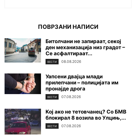
ПОВРЗАНИ НАПИСИ
Битолчани не запираат, секој
ден механизација низ градот –
Се асфалтираат...
08.08.2026
ВЕСТИ
Уапсени двајца млади
прилепчани – полицијата им
пронајде дpoга
07.08.2026
ВЕСТИ
Koj ако не тетовчанец? Со БМВ
блокирал 8 возила во Улцињ,...
07.08.2026
ВЕСТИ