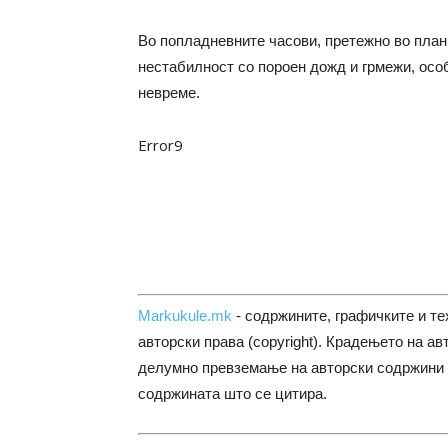
Во попладневните часови, претежно во плани
нестабилност со пороен дожд и грмежи, особ
невреме.
Error9
Markukule.mk
- содржините, графичките и те
авторски права (copyright). Крадењето на ав
делумно превземање на авторски содржини 
содржината што се цитира.