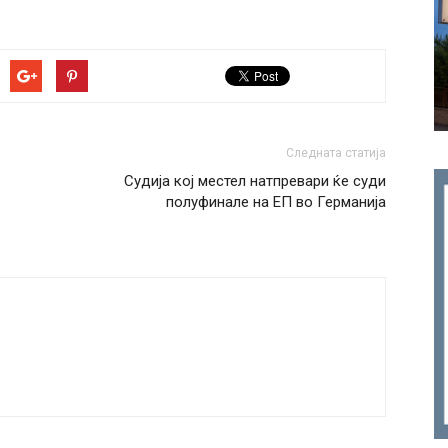
Следната статија
Судија кој местел натпревари ќе суди
полуфинале на ЕП во Германија