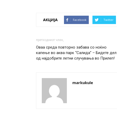
АКЦИЈА
Facebook
Twitter
претходниот член,
Оваа среда повторно забава со ноќно
капење во аква парк “Салида” – Бидете дел
од најдобрите летни случувања во Прилеп!
markukule