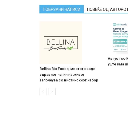
ПОВРЗАНИ НАПИСИ
ПОВЕЌЕ ОД АВТОРО
Август со 
уште има ш
Bellina Bio Foods, местото каде
здравиот начин на живот
започнува со вистинскиот избор