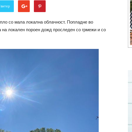
Твитер
опло со мала локална облачност. Попладне во
а на локален пороен дожд проследен со грмежи и со