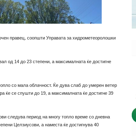
точен правец, соопшти Управата за хидрометеоролошки
ал од 14 до 23 степени, а максималната ќе достигне
топло со мала облачност. Ќе дува слаб до умерен ветер
а ќе се спушти до 19, а максималната ќе достигне 39
ви следува период на многу топло време со дневна
тепени Целзиусови, а наместа ќе достигнува 40