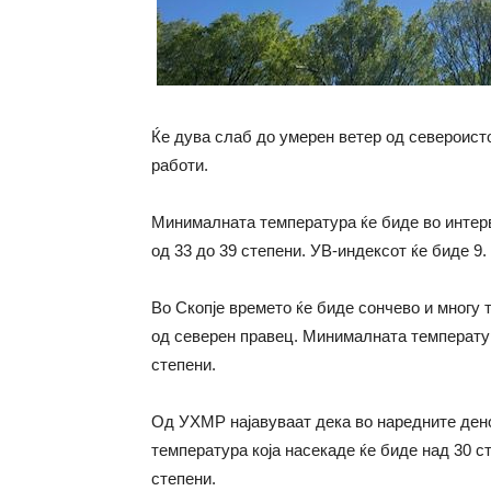
Ќе дува слаб до умерен ветер од североис
работи.
Минималната температура ќе биде во интерв
од 33 до 39 степени. УВ-индексот ќе биде 9.
Во Скопје времето ќе биде сончево и многу 
од северен правец. Минималната температур
степени.
Од УХМР најавуваат дека во наредните дено
температура која насекаде ќе биде над 30 с
степени.