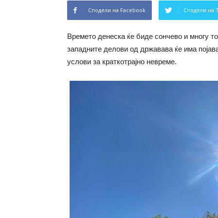
Сподели на Facebook
Сподели на 
Времето денеска ќе биде сончево и многу т
западните делови од државава ќе има појав
услови за краткотрајно невреме.