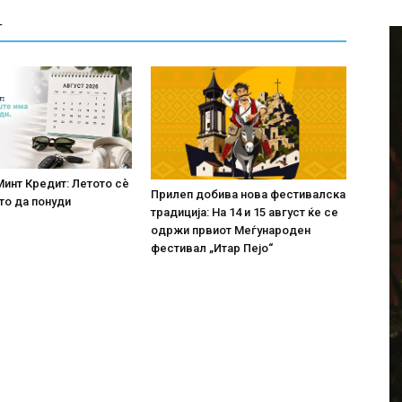
Т
Минт Кредит: Летото сè
Прилеп добива нова фестивалска
то да понуди
традиција: На 14 и 15 август ќе се
одржи првиот Меѓународен
фестивал „Итар Пејо“