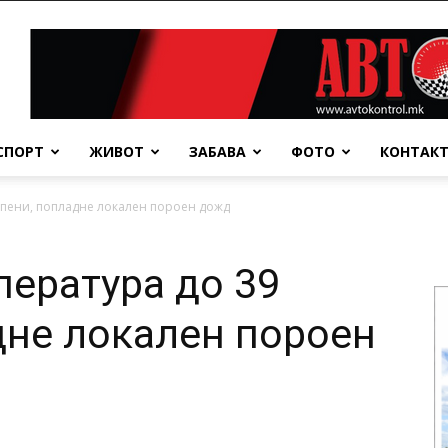
СПОРТ
ЖИВОТ
ЗАБАВА
ФОТО
КОНТАК
епени, попладне локален пороен дожд
пература до 39
дне локален пороен