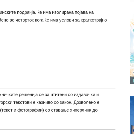
нските подрачја, ќе има изолирана појава на
ено во четврток кога ќе има услови за краткотрајно
хничките решенија се заштитени со издавачки и
торски текстови е казниво со закон. Дозволено е
(текст и фотографии) со ставање хиперлинк до