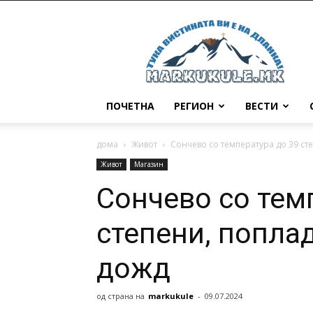
Маркукуле
ПОЧЕТНА
РЕГИОН
ВЕСТИ
дома
Живот
Сончево со температура до 39 ст
Живот
Магазин
Сончево со тем
степени, попла
дожд
од страна на
markukule
-
09.07.2024