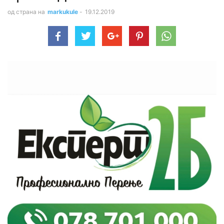
од страна на
markukule
-
19.12.2019