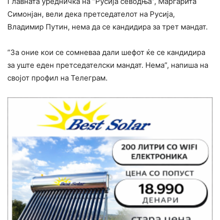
Главната уредничка на “Русија севодња”, Маргарита
Симонјан, вели дека претседателот на Русија,
Владимир Путин, нема да се кандидира за трет мандат.
“За оние кои се сомневаа дали шефот ќе се кандидира
за уште еден претседателски мандат. Нема”, напиша на
својот профил на Телеграм.