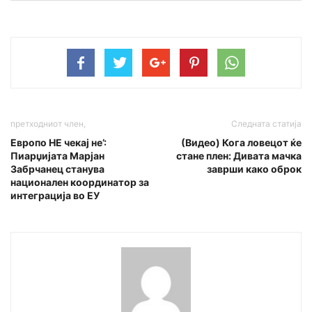
претходниот член,
Следната статија
Европо НЕ чекај не’:
(Видео) Кога ловецот ќе
Пиарџијата Марјан
стане плен: Дивата мачка
Забрчанец станува
заврши како оброк
национален координатор за
интеграција во ЕУ