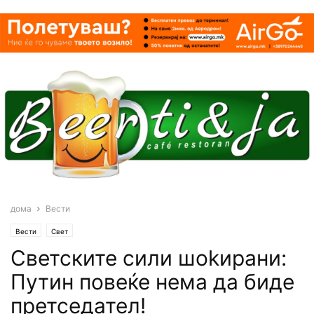
дома
Вести
Вести
Свет
Светските сили шokиpaни:
Путин повеќе нема да биде
претседател!