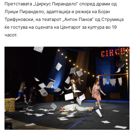
Претставата „Циркус Пирандело“ според драми од
Луиџи Пирандело, адаптација и режија на Бојан
Трифуновски, на театарот „Антон Панов“ од Струмица
ќе гостува на сцената на Центарот за култура во 19
часот.