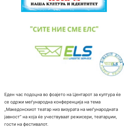
Еден час подоцна во фоајето на Центарот за култура ќе
се одржи меѓународна конференција на тема
„Македонскиот театар низ визурата на меѓународната
јавност“ на која ќе учествуваат режисери, театарџии,
гости на фестивалот.