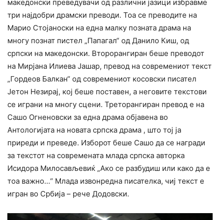
македонски преведувачи од различни јазици избравме
три најдобри драмски преводи. Тоа се преводите на
Марио Стојаноски на една малку позната драма на
многу познат пистел „Папагал“ од Данило Киш, од
српски на македонски. Второрангиран беше преводот
на Мирјана Илиева Јашар, превод на современиот текст
„Гордеов Балкан“ од современиот косовски писател
Јетон Незирај, кој беше поставен, а неговите текстови
се играни на многу сцени. Треторангиран превод е на
Сашо Огненовски за една драма објавена во
Антологијата на новата српска драма , што тој ја
приреди и преведе. Изборот беше Сашо да се награди
за текстот на современата млада српска авторка
Исидора Милосављевиќ „Ако се разбудиш или како да е
тоа важно…“ Млада извонредна писателка, чиј текст е
игран во Србија – рече Додовски.