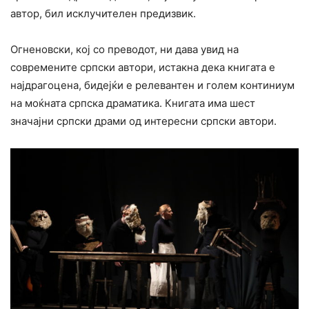
автор, бил исклучителен предизвик.
Огненовски, кој со преводот, ни дава увид на
современите српски автори, истакна дека книгата е
најдрагоцена, бидејќи е релевантен и голем континиум
на моќната српска драматика. Книгата има шест
значајни српски драми од интересни српски автори.