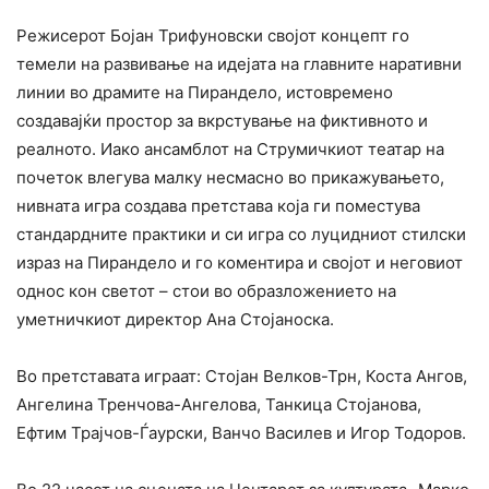
Режисерот Бојан Трифуновски својот концепт го
темели на развивање на идејата на главните наративни
линии во драмите на Пирандело, истовремено
создавајќи простор за вкрстување на фиктивното и
реалното. Иако ансамблот на Струмичкиот театар на
почеток влегува малку несмасно во прикажувањето,
нивната игра создава претстава која ги поместува
стандардните практики и си игра со луцидниот стилски
израз на Пирандело и го коментира и својот и неговиот
однос кон светот – стои во образложението на
уметничкиот директор Ана Стојаноска.
Во претставата играат: Стојан Велков-Трн, Коста Ангов,
Ангелина Тренчова-Ангелова, Танкица Стојанова,
Ефтим Трајчов-Ѓаурски, Ванчо Василев и Игор Тодоров.