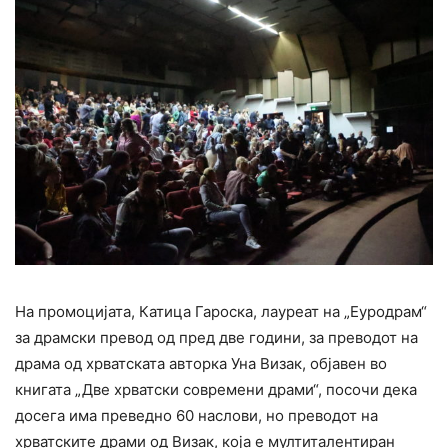
На промоцијата, Катица Гароска, лауреат на „Еуродрам“
за драмски превод од пред две години, за преводот на
драма од хрватската авторка Уна Визак, објавен во
книгата „Две хрватски современи драми“, посочи дека
досега има преведно 60 наслови, но преводот на
хрватските драми од Визак, која е мултиталентиран