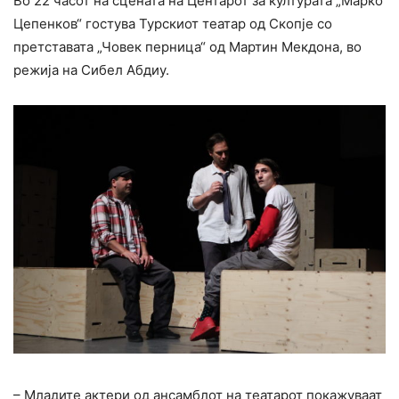
Во 22 часот на сцената на Центарот за културата „Марко
Цепенков“ гостува Турскиот театар од Скопје со
претставата „Човек перница“ од Мартин Мекдона, во
режија на Сибел Абдиу.
– Младите актери од ансамблот на театарот покажуваат