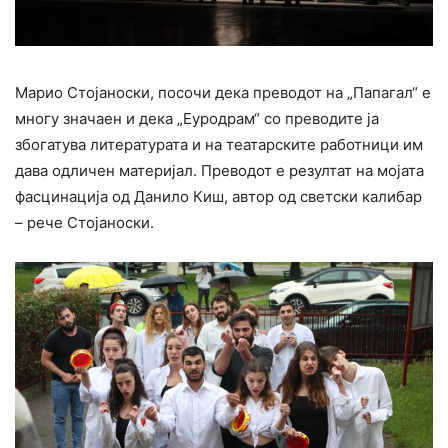
Марио Стојаноски, посочи дека преводот на „Папагал“ е
многу значаен и дека „Еуродрам“ со преводите ја
збогатува литературата и на театарските работници им
дава одличен материјал. Преводот е резултат на мојата
фасцинација од Данило Киш, автор од светски калибар
– рече Стојаноски.