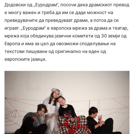
Додовски од „Еуродрам“, посочи дека драмскиот превод
е многу важен и треба да им се даде можност на
преведувачите да преведуваат драми, а потоа да се
играат. „Еуродрам“ е европска мрежа за драма и театар,
мрежа која обединува јазични комитети од 30 земји од
Европа и има за цел да овозможи споделување на
текстови пишувани од оригинално на еден од
европските јазици.