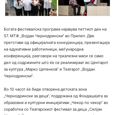
Богата фестивалска програма најавува петтиот ден на
57. МТФ „Војдан Чернодрински“ во Прилеп. Две
претстави од официјалната конкуренција, презентација
на едукативни работилници, меѓународна
конференција, разговори на тркалезни маси се само
дел од содржините што ќе се реализираат во Центарот
за култура „Марко Цепенков“ и Театарот „Војдан
Чернодрински“.
Во 10 часот ќе биде отворена детската зона
„Чернодрински за деца“, поддржана од Фондацијата за
образовни и културни иницијативи „Чекор по чекор“ во
соработка со Театарскиот фестивал за деца „Силјан