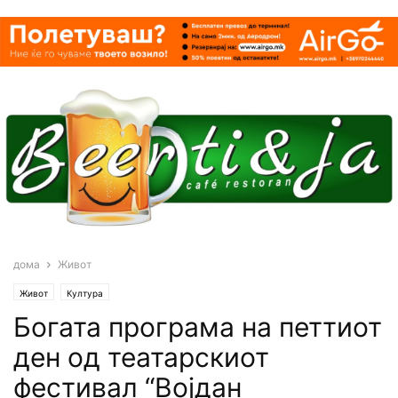
дома
Живот
Живот
Култура
Богата програма на петтиот
ден од театарскиот
фестивал “Војдан