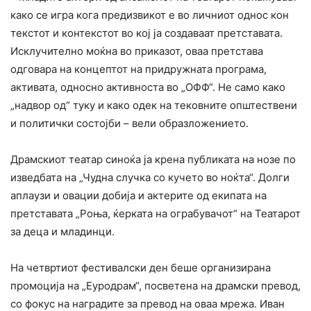
како се игра кога предизвикот е во личниот однос кон
текстот и контекстот во кој ја создаваат претставата.
Исклучително моќна во приказот, оваа претстава
одговара на концептот на придружната програма,
активата, односно активноста во „ОФФ“. Не само како
„надвор од“ туку и како одек на тековните општествени
и политички состојби – вели образложението.
Драмскиот театар синоќа ја крена публиката на нозе по
изведбата на „Чудна случка со кучето во ноќта“. Долги
аплаузи и овации добија и актерите од екипата на
претставата „Роња, ќерката на ограбувачот“ на Театарот
за деца и младинци.
На четвртиот фестивалски ден беше организирана
промоција на „Еуродрам“, посветена на драмски превод,
со фокус на наградите за превод на оваа мрежа. Иван