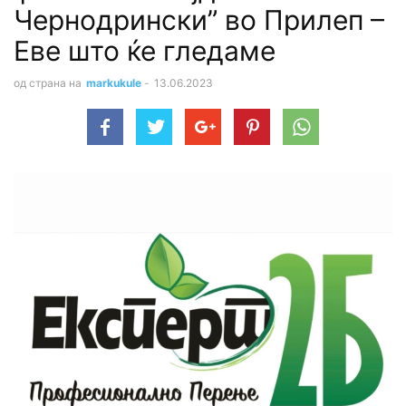
Чернодрински” во Прилеп –
Еве што ќе гледаме
од страна на
markukule
-
13.06.2023