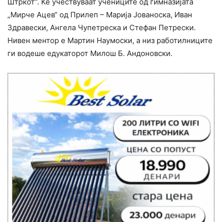
Штркот“. Ќе учествуваат учениците од гимназијата
„Мирче Ацев“ од Прилеп – Марија Јованоска, Иван
Здравески, Ангела Чупетреска и Стефан Петрески.
Нивен ментор е Мартин Наумоски, а низ работилниците
ги водеше едукаторот Милош Б. Андоновски.